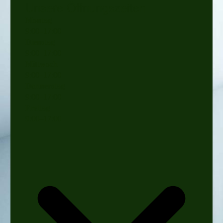
Unsere Öffnungszeiten
Montag
9
:
00
–
17
:
00
Dienstag
9
:
00
–
17
:
00
Mittwoch
9
:
00
–
17
:
00
Donnerstag
9
:
00
–
17
:
00
Freitag
9
:
00
–
17
:
00