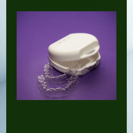
THERAPIE
© tigristiara/fotolia
JÜRGEN KATER