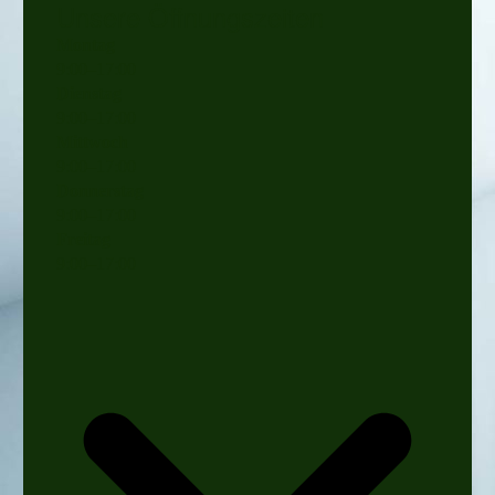
Unsere Öffnungszeiten
Montag
9
:
00
–
17
:
00
Dienstag
9
:
00
–
17
:
00
Mittwoch
9
:
00
–
17
:
00
Donnerstag
9
:
00
–
17
:
00
Freitag
9
:
00
–
17
:
00