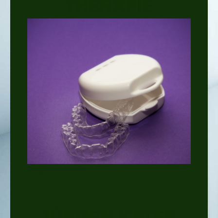
THERAPIE
© tigristiara/fotolia
JÜRGEN KATER